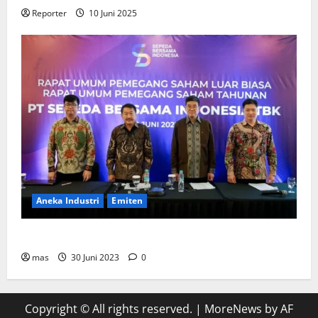
Reporter
10 Juni 2025
Aneka Industri
Emiten
BIKE Targetkan Penjualan Rp500 Miliar pada 2023
mas
30 Juni 2023
0
Copyright © All rights reserved.
|
MoreNews
by AF