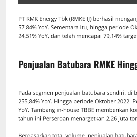
PT RMK Energy Tbk (RMKE IJ) berhasil mengang
57,84% YoY. Sementara itu, hingga periode Ok
24,51% YoY, dan telah mencapai 79,14% target
Penjualan Batubara RMKE Hingg
Pada segmen penjualan batubara sendiri, di b
255,84% YoY. Hingga periode Oktober 2022, Pe
YoY. Tambang in-house TBBE memberikan kontr
tahun ini Perseroan menargetkan 2,26 juta to
Berdasarkan total volume, penjualan batuba