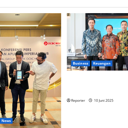
Business
Keuangan
Kementerian Keuangan dan K
PUPR Gandeng
Stakeholder
Ekosistem Pembiayaan Peru
Reporter
10 Juni 2025
News