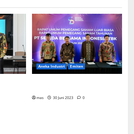
Aneka Industri
Emiten
BIKE Targetkan Penjualan Rp500 Miliar
ementerian
pada 2023
Bentuk
mahan
mas
30 Juni 2023
0