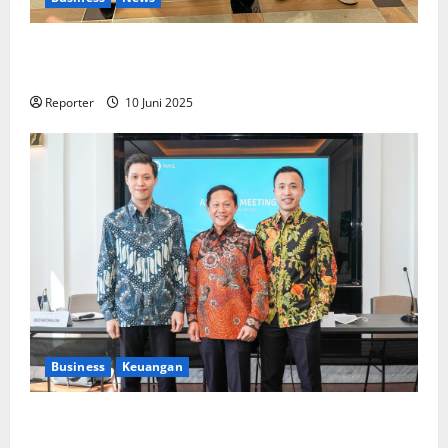
Kolaborasi lintas Industri dalam bentuk
Pengembangan Program Berbasis Aplikasi
Reporter
10 Juni 2025
Business
Keuangan
Kementerian Keuangan dan Kementerian PUPR
Gandeng
Stakeholder
Bentuk Ekosistem Pembiayaan