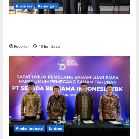
Business
Keuangan
Kementerian Keuangan dan Kementerian PUPR
Gandeng
Stakeholder
Bentuk Ekosistem Pembiayaan
Perumahan
Reporter
10 Juni 2025
Aneka Industri
Emiten