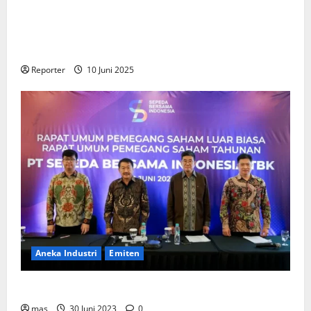
Kementerian Keuangan dan Kementerian PUPR
Gandeng
Stakeholder
Bentuk Ekosistem Pembiayaan
Perumahan
Reporter
10 Juni 2025
Aneka Industri
Emiten
BIKE Targetkan Penjualan Rp500 Miliar pada 2023
mas
30 Juni 2023
0