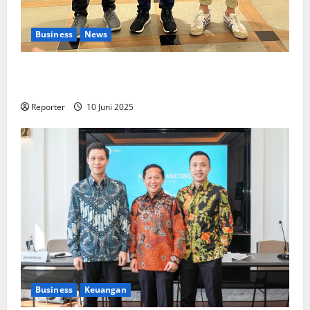
Business
News
Kolaborasi lintas Industri dalam bentuk
Pengembangan Program Berbasis Aplikasi
Reporter
10 Juni 2025
Business
Keuangan