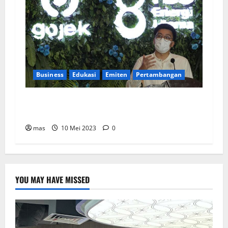
Business
Edukasi
Emiten
Pertambangan
TBS Energi Utama Fokus Pada Pengembangan
SDM
mas
10 Mei 2023
0
YOU MAY HAVE MISSED