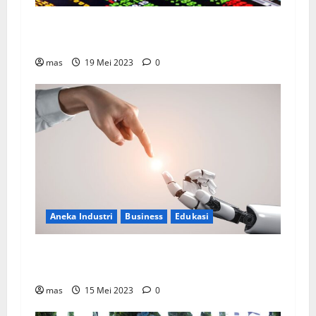
Berani Berinvestasi di Pasar Modal? Kenali
Dulu Langkah-Langkahnya
mas
19 Mei 2023
0
Aneka Industri
Business
Edukasi
Dalam Dunia Kerja, AI Bagai Pisau Bermata
Dua
mas
15 Mei 2023
0