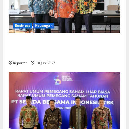
Business
Keuangan
Kementerian Keuangan dan Kementerian PUPR
Gandeng
Stakeholder
Bentuk Ekosistem Pembiayaan
Perumahan
Reporter
10 Juni 2025