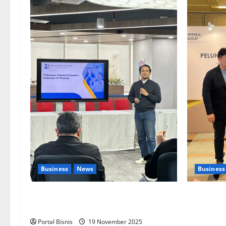
Business
News
Business
Upah Berbasis Sektoral Dinilai Sebagai
Kolaborasi
Jalan Keadilan bagi Pekerja Indonesia
Pengemban
Aplikasi
Portal Bisnis
19 November 2025