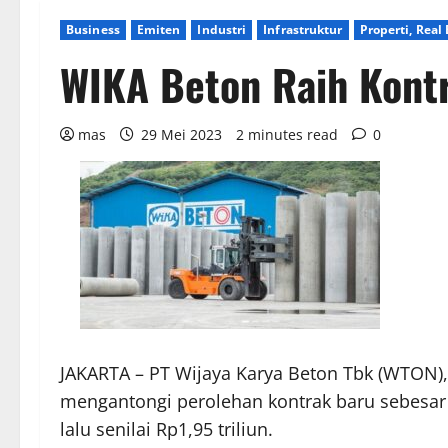
Business
Emiten
Industri
Infrastruktur
Properti, Real
WIKA Beton Raih Kontr
mas
29 Mei 2023
2 minutes read
0
JAKARTA – PT Wijaya Karya Beton Tbk (WTON), 
mengantongi perolehan kontrak baru sebesar 
lalu senilai Rp1,95 triliun.