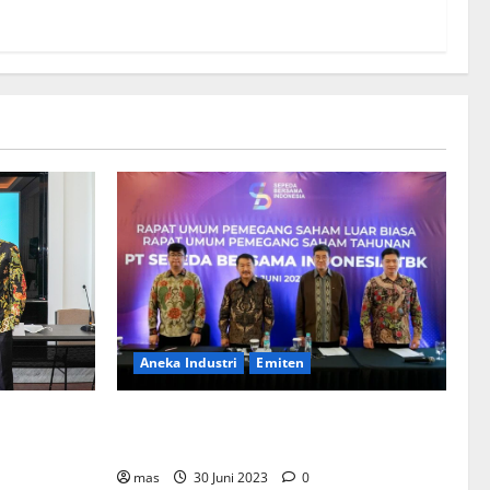
Aneka Industri
Emiten
BIKE Targetkan Penjualan Rp500 Miliar
ementerian
pada 2023
Bentuk
mahan
mas
30 Juni 2023
0