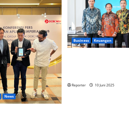
Business
Keuangan
Kementerian Keuangan dan
Kementerian PUPR Gandeng
Stakeholder
Bentuk Ekosist
Pembiayaan Perumahan
Reporter
10 Juni 2025
News
 lintas Industri dalam bentuk
gan Program Berbasis