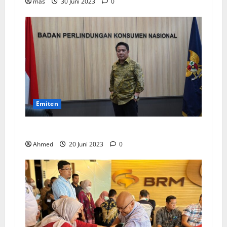
mas
30 Juni 2023
0
Emiten
BPKN Kawal Integrasi IndiHome ke Telkomsel
Ahmed
20 Juni 2023
0