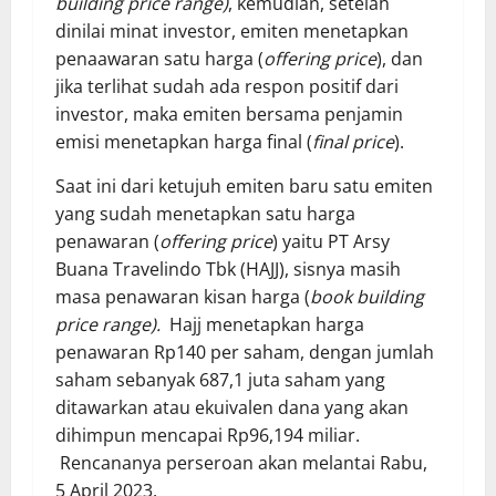
building price range)
, kemudian, setelah
dinilai minat investor, emiten menetapkan
penaawaran satu harga (
offering price
), dan
jika terlihat sudah ada respon positif dari
investor, maka emiten bersama penjamin
emisi menetapkan harga final (
final price
).
Saat ini dari ketujuh emiten baru satu emiten
yang sudah menetapkan satu harga
penawaran (
offering price
) yaitu PT Arsy
Buana Travelindo Tbk (HAJJ), sisnya masih
masa penawaran kisan harga (
book building
price range).
Hajj menetapkan harga
penawaran Rp140 per saham, dengan jumlah
saham sebanyak 687,1 juta saham yang
ditawarkan atau ekuivalen dana yang akan
dihimpun mencapai Rp96,194 miliar.
Rencananya perseroan akan melantai Rabu,
5 April 2023.