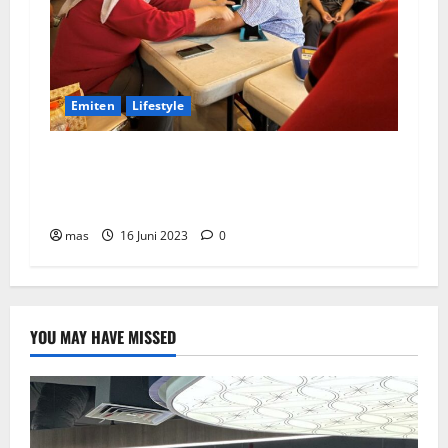
Emiten
Lifestyle
Peringati Hari Donor Dunia, BRMS Adakah
Donor Darah dan Pemeriksaan Kesehatan bagi
Karyawan
mas
16 Juni 2023
0
YOU MAY HAVE MISSED