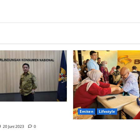
l Integrasi IndiHome ke
Emiten
Lifestyle
Peringati Hari Donor Dunia,
20 Juni 2023
0
Adakah Donor Darah dan Pe