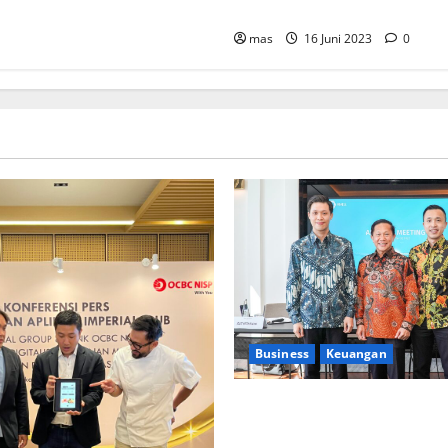
Kesehatan bagi Karyawan
mas
16 Juni 2023
0
Business
Keuangan
Kementerian Keuangan dan K
PUPR Gandeng
Stakeholder