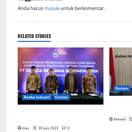
Anda harus
masuk
untuk berkomentar.
RELATED STORIES
Emiten
Aneka Industri
Emiten
BPKN Kawa
Telkomsel
BIKE Targetkan Penjualan Rp500 Miliar
pada 2023
Ahmed
mas
30 Juni 2023
0