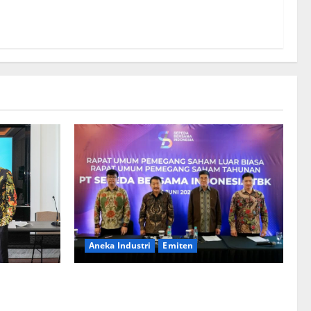
Aneka Industri
Emiten
BIKE Targetkan Penjualan Rp500 Miliar
ementerian
pada 2023
Bentuk