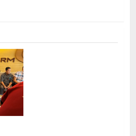
 BRMS
meriksaan