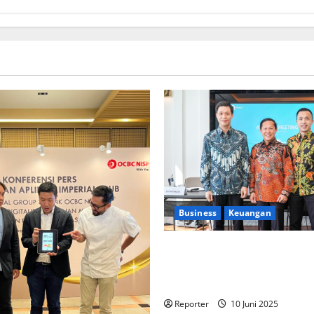
Business
Keuangan
Kementerian Keuangan dan K
PUPR Gandeng
Stakeholder
Ekosistem Pembiayaan Peru
Reporter
10 Juni 2025