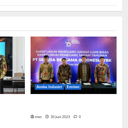
Aneka Industri
Emiten
BIKE Targetkan Penjualan Rp500 Miliar
ementerian
pada 2023
Bentuk
mahan
mas
30 Juni 2023
0