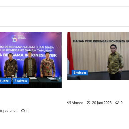
Emiten
dustri
Emiten
BPKN Kawal Integrasi IndiH
Telkomsel
etkan Penjualan Rp500 Miliar
Ahmed
20 Juni 2023
0
0 Juni 2023
0