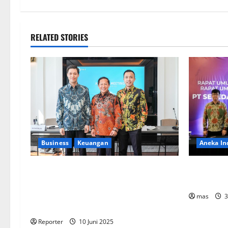
RELATED STORIES
Aneka In
Business
Keuangan
BIKE Targ
Kementerian Keuangan dan
pada 2023
Kementerian PUPR Gandeng
Stakeholder
Bentuk Ekosistem
mas
3
Pembiayaan Perumahan
Reporter
10 Juni 2025