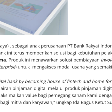
aya) , sebagai anak perusahaan PT Bank Rakyat Indo
k ini terus memberikan solusi bagi kebutuhan pel
ima
. Produk ini menawarkan solusi pembiayaan
invoi
erprise
) untuk mengakses modal usaha yang semak
gital bank by becoming house of fintech and home fo
an pinjaman digital melalui produk pinjaman digital
maksimalkan value bagi pemegang saham kami deng
i mitra dan karyawan,” ungkap Ida Bagus Ketut Su