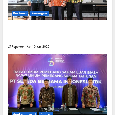
Business
Keuangan
Kementerian Keuangan dan Kementerian PUPR
Gandeng
Stakeholder
Bentuk Ekosistem Pembiayaan
Perumahan
Reporter
10 Juni 2025
Aneka Industri
Emiten