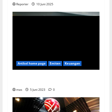
Reporter
10 Juni 2025
Artikel home page
Emiten
Keuangan
Kookmin Bank Suntik Modal Baru ke Bank KB
Bukopin Sekitar Rp8 Triliun
mas
5 Juni 2023
0