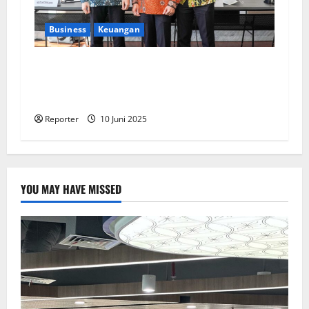
Business
Keuangan
Kementerian Keuangan dan Kementerian PUPR
Gandeng
Stakeholder
Bentuk Ekosistem
Pembiayaan Perumahan
Reporter
10 Juni 2025
YOU MAY HAVE MISSED