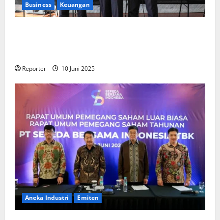
Business
Keuangan
Kementerian Keuangan dan Kementerian PUPR
Gandeng
Stakeholder
Bentuk Ekosistem Pembiayaan
Perumahan
Reporter
10 Juni 2025
Aneka Industri
Emiten