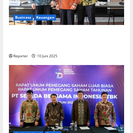
Business
Keuangan
Kementerian Keuangan dan Kementerian PUPR
Gandeng
Stakeholder
Bentuk Ekosistem Pembiayaan
Perumahan
Reporter
10 Juni 2025