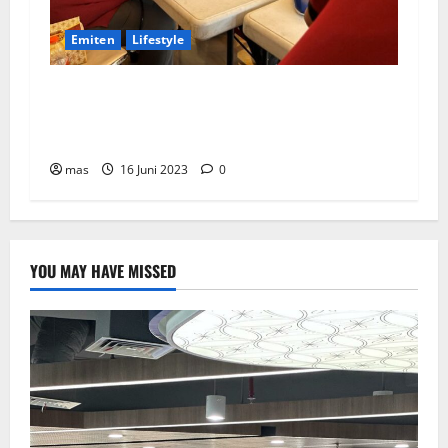
Emiten
Lifestyle
Peringati Hari Donor Dunia, BRMS Adakah
Donor Darah dan Pemeriksaan Kesehatan bagi
Karyawan
mas
16 Juni 2023
0
YOU MAY HAVE MISSED