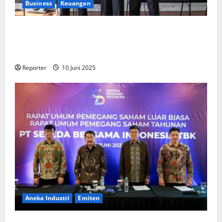
Business
Keuangan
Kementerian Keuangan dan Kementerian PUPR
Gandeng
Stakeholder
Bentuk Ekosistem Pembiayaan
Perumahan
Reporter
10 Juni 2025
Aneka Industri
Emiten