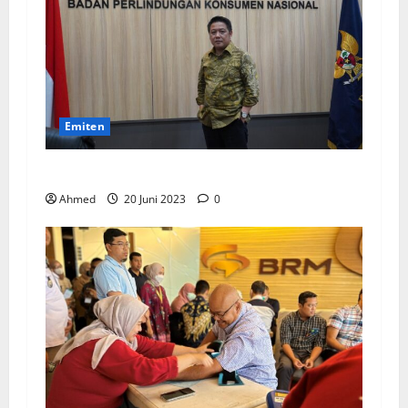
Emiten
BPKN Kawal Integrasi IndiHome ke Telkomsel
Ahmed
20 Juni 2023
0