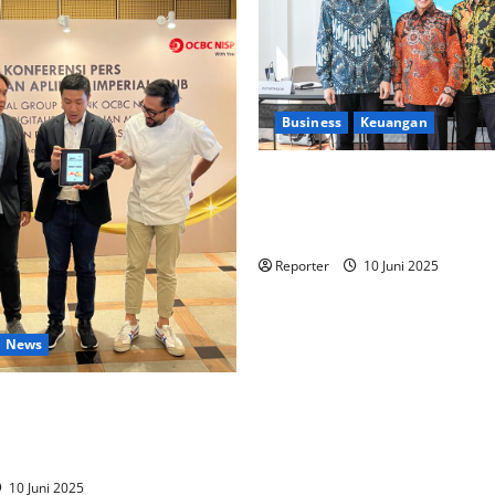
Business
Keuangan
Kementerian Keuangan dan K
PUPR Gandeng
Stakeholder
Ekosistem Pembiayaan Peru
Reporter
10 Juni 2025
News
lintas Industri dalam bentuk
an Program Berbasis
10 Juni 2025