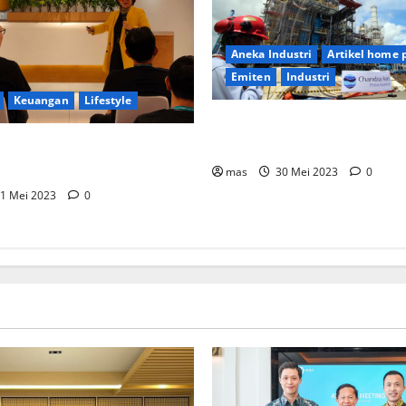
Aneka Industri
Artikel home 
Emiten
Industri
Keuangan
Lifestyle
PT Chandra Asri Tunjuk Lise
Layani Pasar Asia Tenggara
Berhasil Raih Pendapatan
sar Rp1,4 Triliun
mas
30 Mei 2023
0
1 Mei 2023
0