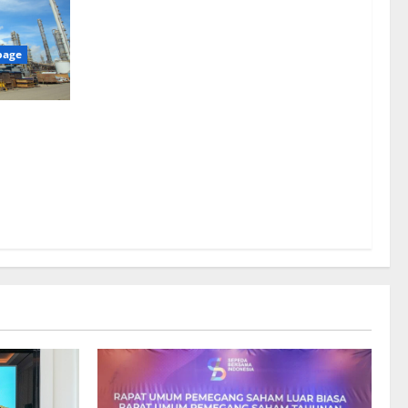
page
nsor Untuk