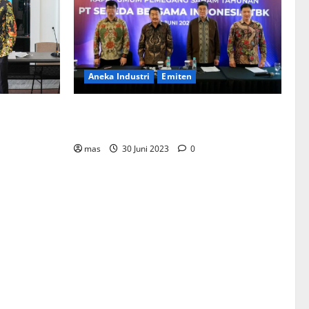
Aneka Industri
Emiten
BIKE Targetkan Penjualan Rp500 Miliar
ementerian
pada 2023
Bentuk
mahan
mas
30 Juni 2023
0