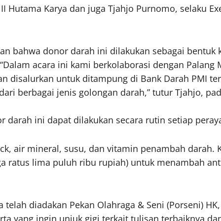
II Hutama Karya dan juga Tjahjo Purnomo, selaku Exec
an bahwa donor darah ini dilakukan sebagai bentuk
 “Dalam acara ini kami berkolaborasi dengan Palang
kan disalurkan untuk ditampung di Bank Darah PMI te
i berbagai jenis golongan darah,” tutur Tjahjo, pad
 darah ini dapat dilakukan secara rutin setiap pera
k, air mineral, susu, dan vitamin penambah darah. 
iga ratus lima puluh ribu rupiah) untuk menambah ant
a telah diadakan Pekan Olahraga & Seni (Porseni) H
ta yang ingin unjuk gigi terkait tulisan terbaiknya dan