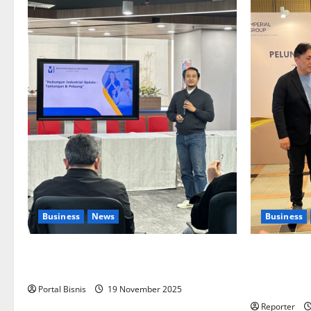
Business
News
Business
Upah Berbasis Sektoral Dinilai Sebagai
Kolaborasi 
Jalan Keadilan bagi Pekerja Indonesia
Pengembang
Aplikasi
Portal Bisnis
19 November 2025
Reporter