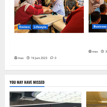
Business
Emiten
Lifestyle
BCA Life 
Peringati Hari Donor Dunia, BRMS
Premi Sebe
Adakah Donor Darah dan Pemeriksaan
Kesehatan bagi Karyawan
mas
3
mas
16 Juni 2023
0
YOU MAY HAVE MISSED