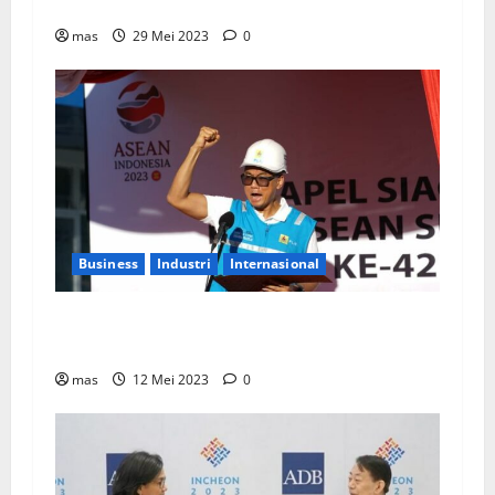
Ekonomi Bersih dalam IPEF di AS
mas
29 Mei 2023
0
Business
Industri
Internasional
Sukseskan KTT Asean, PLN Siapkan Aliran
Listrik 16 Titik
mas
12 Mei 2023
0