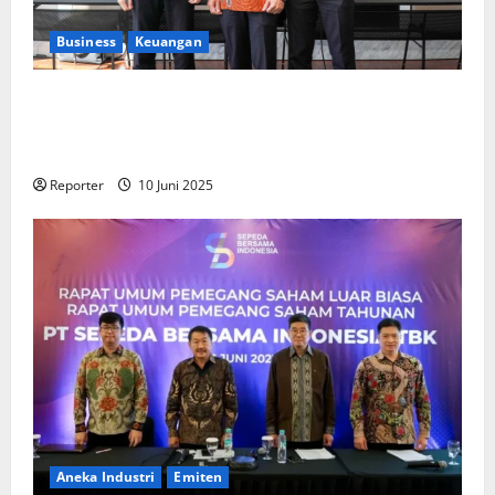
Business
Keuangan
Kementerian Keuangan dan Kementerian PUPR
Gandeng
Stakeholder
Bentuk Ekosistem Pembiayaan
Perumahan
Reporter
10 Juni 2025
Aneka Industri
Emiten