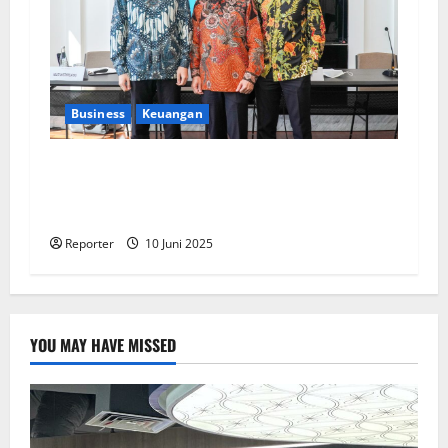
Business
Keuangan
Kementerian Keuangan dan Kementerian PUPR
Gandeng
Stakeholder
Bentuk Ekosistem
Pembiayaan Perumahan
Reporter
10 Juni 2025
YOU MAY HAVE MISSED