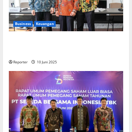
Business
Keuangan
Kementerian Keuangan dan Kementerian PUPR
Gandeng
Stakeholder
Bentuk Ekosistem Pembiayaan
Perumahan
Reporter
10 Juni 2025