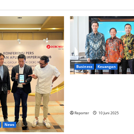
Business
Keuangan
Kementerian Keuangan dan
Kementerian PUPR Gandeng
Stakeholder
Bentuk Ekosist
Pembiayaan Perumahan
Reporter
10 Juni 2025
News