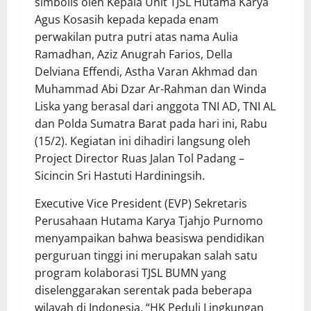
simbolis oleh Kepala Unit TJSL Hutama Karya
Agus Kosasih kepada kepada enam
perwakilan putra putri atas nama Aulia
Ramadhan, Aziz Anugrah Farios, Della
Delviana Effendi, Astha Varan Akhmad dan
Muhammad Abi Dzar Ar-Rahman dan Winda
Liska yang berasal dari anggota TNI AD, TNI AL
dan Polda Sumatra Barat pada hari ini, Rabu
(15/2). Kegiatan ini dihadiri langsung oleh
Project Director Ruas Jalan Tol Padang –
Sicincin Sri Hastuti Hardiningsih.
Executive Vice President (EVP) Sekretaris
Perusahaan Hutama Karya Tjahjo Purnomo
menyampaikan bahwa beasiswa pendidikan
perguruan tinggi ini merupakan salah satu
program kolaborasi TJSL BUMN yang
diselenggarakan serentak pada beberapa
wilayah di Indonesia. “HK Peduli Lingkungan