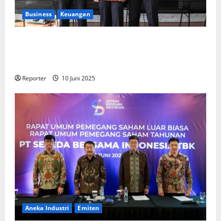
Business
Keuangan
Kementerian Keuangan dan Kementerian PUPR
Gandeng
Stakeholder
Bentuk Ekosistem Pembiayaan
Perumahan
Reporter
10 Juni 2025
Aneka Industri
Emiten