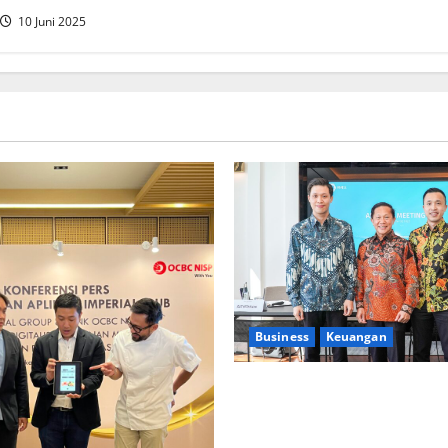
10 Juni 2025
Business
Keuangan
Kementerian Keuangan dan K
PUPR Gandeng
Stakeholder
Ekosistem Pembiayaan Peru