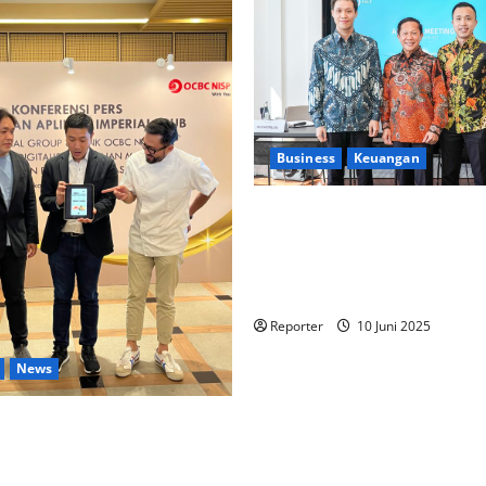
Business
Keuangan
Kementerian Keuangan dan
Kementerian PUPR Gandeng
Stakeholder
Bentuk Ekosist
Pembiayaan Perumahan
Reporter
10 Juni 2025
News
 lintas Industri dalam bentuk
gan Program Berbasis