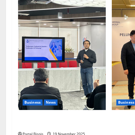
Business
News
Business
Upah Berbasis Sektoral Dinilai Sebagai
Kolaborasi
Jalan Keadilan bagi Pekerja Indonesia
Pengemban
Aplikasi
Portal Bisnis
19 November 2025