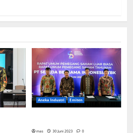
Aneka Industri
Emiten
BIKE Targetkan Penjualan Rp500 Miliar
ementerian
pada 2023
Bentuk
mahan
mas
30 Juni 2023
0