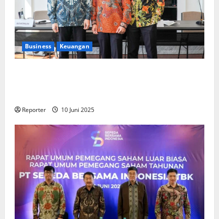
Business
Keuangan
Kementerian Keuangan dan Kementerian PUPR
Gandeng
Stakeholder
Bentuk Ekosistem Pembiayaan
Perumahan
Reporter
10 Juni 2025