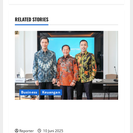
RELATED STORIES
Business
Keuangan
Kementerian Keuangan dan Kementerian PUPR
Gandeng
Stakeholder
Bentuk Ekosistem
Pembiayaan Perumahan
Reporter
10 Juni 2025