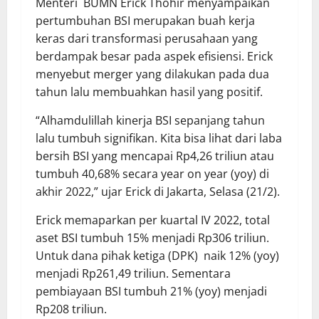
Menteri BUMN Erick Thohir menyampaikan
pertumbuhan BSI merupakan buah kerja
keras dari transformasi perusahaan yang
berdampak besar pada aspek efisiensi. Erick
menyebut merger yang dilakukan pada dua
tahun lalu membuahkan hasil yang positif.
“Alhamdulillah kinerja BSI sepanjang tahun
lalu tumbuh signifikan. Kita bisa lihat dari laba
bersih BSI yang mencapai Rp4,26 triliun atau
tumbuh 40,68% secara year on year (yoy) di
akhir 2022,” ujar Erick di Jakarta, Selasa (21/2).
Erick memaparkan per kuartal IV 2022, total
aset BSI tumbuh 15% menjadi Rp306 triliun.
Untuk dana pihak ketiga (DPK) naik 12% (yoy)
menjadi Rp261,49 triliun. Sementara
pembiayaan BSI tumbuh 21% (yoy) menjadi
Rp208 triliun.