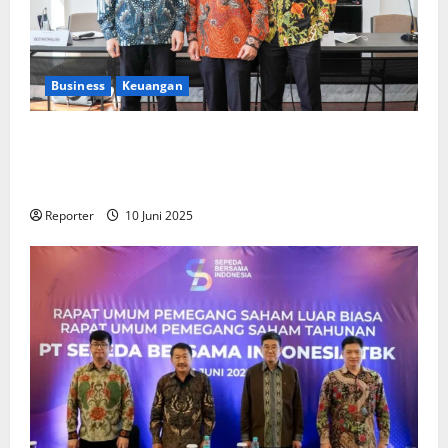
Business
Keuangan
Kementerian Keuangan dan Kementerian PUPR
Gandeng
Stakeholder
Bentuk Ekosistem Pembiayaan
Perumahan
Reporter
10 Juni 2025