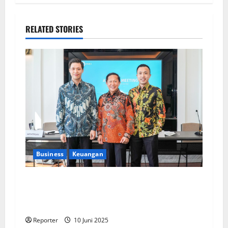
RELATED STORIES
Business
Keuangan
Kementerian Keuangan dan Kementerian PUPR
Gandeng
Stakeholder
Bentuk Ekosistem
Pembiayaan Perumahan
Reporter
10 Juni 2025