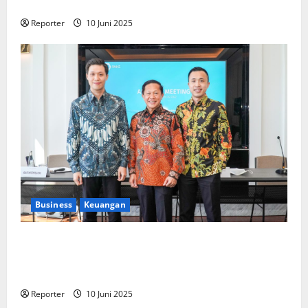
Pengembangan Program Berbasis Aplikasi
Reporter
10 Juni 2025
Business
Keuangan
Kementerian Keuangan dan Kementerian PUPR
Gandeng
Stakeholder
Bentuk Ekosistem Pembiayaan
Perumahan
Reporter
10 Juni 2025