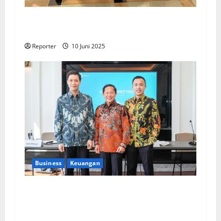
Kolaborasi lintas Industri dalam bentuk
Pengembangan Program Berbasis Aplikasi
Reporter
10 Juni 2025
Business
Keuangan
Kementerian Keuangan dan Kementerian PUPR
Gandeng
Stakeholder
Bentuk Ekosistem
Pembiayaan Perumahan