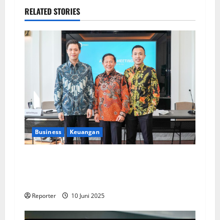
RELATED STORIES
Business
Keuangan
Kementerian Keuangan dan Kementerian PUPR
Gandeng
Stakeholder
Bentuk Ekosistem
Pembiayaan Perumahan
Reporter
10 Juni 2025