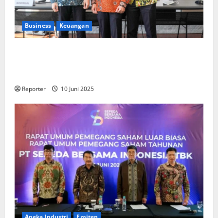
Business
Keuangan
Kementerian Keuangan dan Kementerian PUPR
Gandeng
Stakeholder
Bentuk Ekosistem Pembiayaan
Perumahan
Reporter
10 Juni 2025
Aneka Industri
Emiten