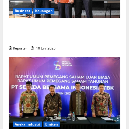
Business
Keuangan
Kementerian Keuangan dan Kementerian PUPR
Gandeng
Stakeholder
Bentuk Ekosistem Pembiayaan
Perumahan
Reporter
10 Juni 2025
Aneka Industri
Emiten