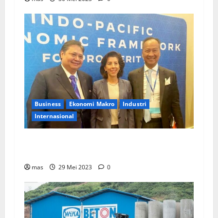
Business
Ekonomi Makro
Industri
Internasional
Menko Perekonomian: Pemerintah RI Dukung
Ekonomi Bersih dalam IPEF di AS
mas
29 Mei 2023
0