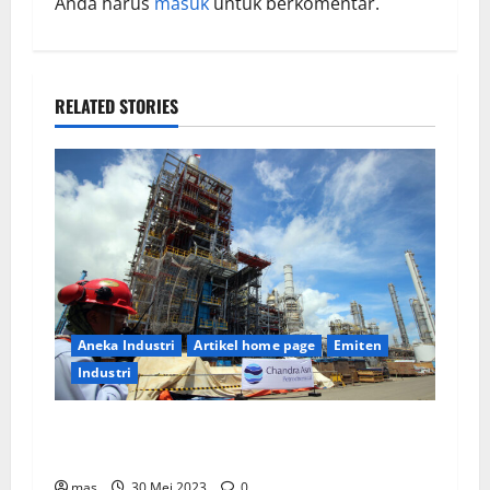
Anda harus
masuk
untuk berkomentar.
RELATED STORIES
Aneka Industri
Artikel home page
Emiten
Industri
PT Chandra Asri Tunjuk Lisensor Untuk Layani
Pasar Asia Tenggara
mas
30 Mei 2023
0