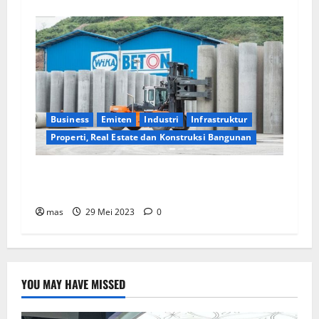
Business
Emiten
Industri
Infrastruktur
Properti, Real Estate dan Konstruksi Bangunan
WIKA Beton Raih Kontrak Baru Senilai Rp2,55
triliun
mas
29 Mei 2023
0
YOU MAY HAVE MISSED