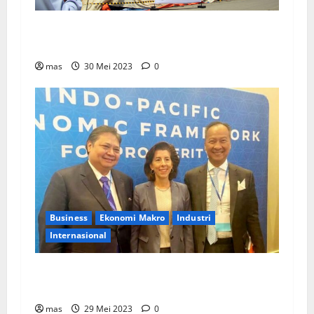
PT Chandra Asri Tunjuk Lisensor Untuk Layani
Pasar Asia Tenggara
mas
30 Mei 2023
0
Business
Ekonomi Makro
Industri
Internasional
Menko Perekonomian: Pemerintah RI Dukung
Ekonomi Bersih dalam IPEF di AS
mas
29 Mei 2023
0