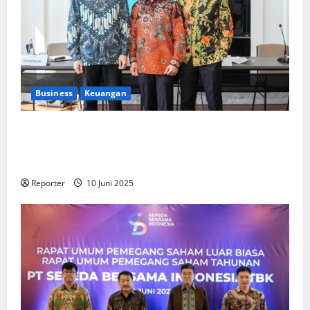
Business
Keuangan
Kementerian Keuangan dan Kementerian PUPR
Gandeng
Stakeholder
Bentuk Ekosistem Pembiayaan
Perumahan
Reporter
10 Juni 2025