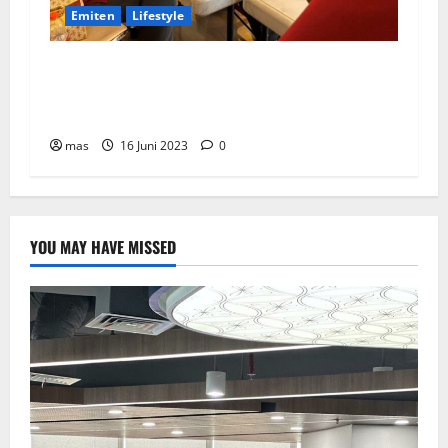
Emiten
Lifestyle
Peringati Hari Donor Dunia, BRMS Adakah
Donor Darah dan Pemeriksaan Kesehatan bagi
Karyawan
mas
16 Juni 2023
0
YOU MAY HAVE MISSED