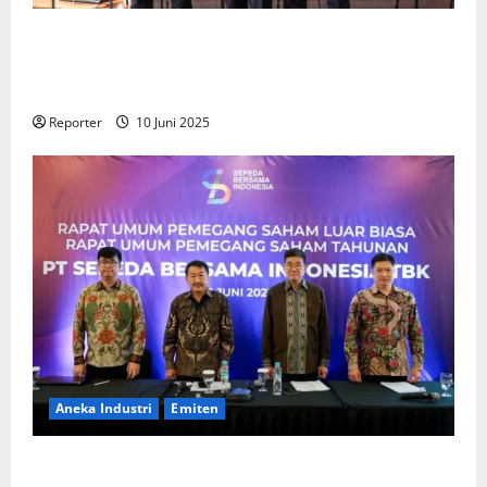
Kementerian Keuangan dan Kementerian PUPR
Gandeng
Stakeholder
Bentuk Ekosistem Pembiayaan
Perumahan
Reporter
10 Juni 2025
Aneka Industri
Emiten
BIKE Targetkan Penjualan Rp500 Miliar pada 2023