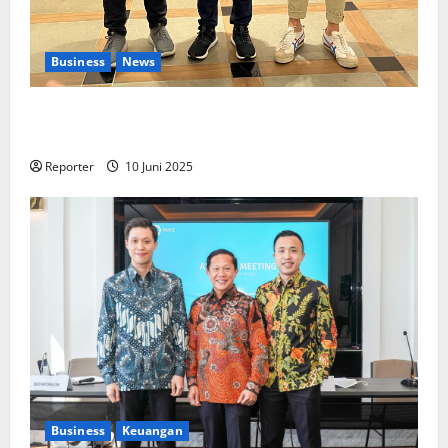
Business
News
Kolaborasi lintas Industri dalam bentuk
Pengembangan Program Berbasis Aplikasi
Reporter
10 Juni 2025
Business
Keuangan