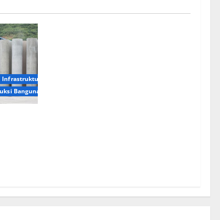
Infrastruktur
truksi Bangunan
u Senilai