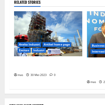
RELATED STORIES
Aneka Industri
Artikel home page
Business
Emiten
Industri
Internas
PT Chandra Asri Tunjuk Lisensor Untuk
Menko Per
Layani Pasar Asia Tenggara
Dukung Ek
AS
mas
30 Mei 2023
0
mas
2