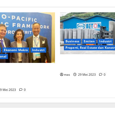
Business
Emiten
Industri
Properti, Real Estate dan Kons
Ekonomi Makro
Industri
ional
WIKA Beton Raih Kontrak Bar
Rp2,55 triliun
ekonomian: Pemerintah RI
mas
29 Mei 2023
0
onomi Bersih dalam IPEF di
9 Mei 2023
0