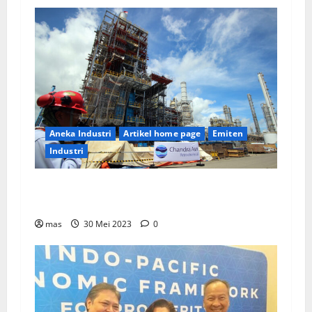
Aneka Industri
Artikel home page
Emiten
Industri
PT Chandra Asri Tunjuk Lisensor Untuk Layani
Pasar Asia Tenggara
mas
30 Mei 2023
0