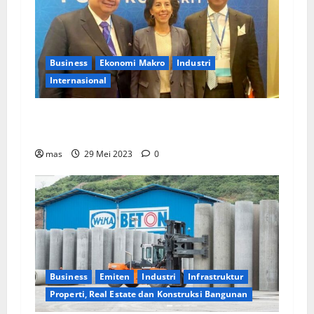
Business
Ekonomi Makro
Industri
Internasional
Menko Perekonomian: Pemerintah RI Dukung
Ekonomi Bersih dalam IPEF di AS
mas
29 Mei 2023
0
Business
Emiten
Industri
Infrastruktur
Properti, Real Estate dan Konstruksi Bangunan