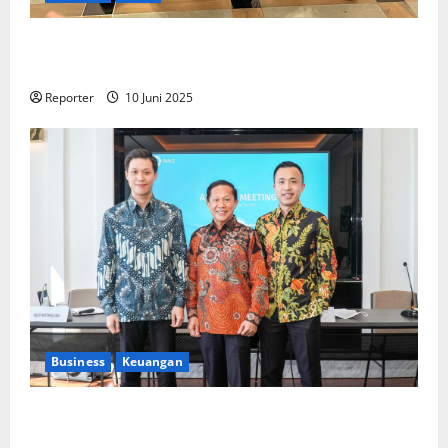
Kolaborasi lintas Industri dalam bentuk
Pengembangan Program Berbasis Aplikasi
Reporter
10 Juni 2025
Business
Keuangan
Kementerian Keuangan dan Kementerian PUPR
Gandeng
Stakeholder
Bentuk Ekosistem Pembiayaan