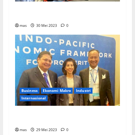
PT Chandra Asri Tunjuk Lisensor Untuk Layani
Pasar Asia Tenggara
mas
30 Mei 2023
0
Business
Ekonomi Makro
Industri
Internasional
Menko Perekonomian: Pemerintah RI Dukung
Ekonomi Bersih dalam IPEF di AS
mas
29 Mei 2023
0