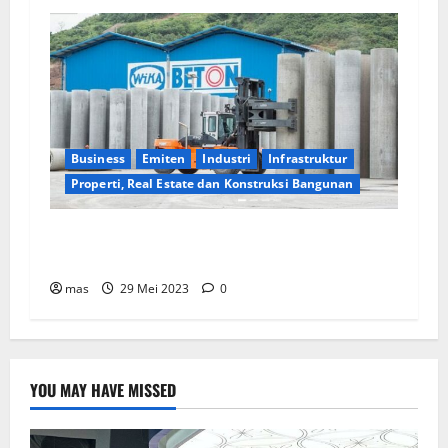
Business
Emiten
Industri
Infrastruktur
Properti, Real Estate dan Konstruksi Bangunan
WIKA Beton Raih Kontrak Baru Senilai Rp2,55
triliun
mas
29 Mei 2023
0
YOU MAY HAVE MISSED