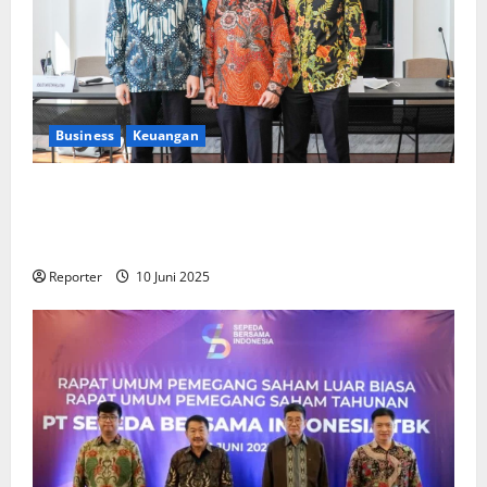
Business
Keuangan
Kementerian Keuangan dan Kementerian PUPR
Gandeng
Stakeholder
Bentuk Ekosistem Pembiayaan
Perumahan
Reporter
10 Juni 2025