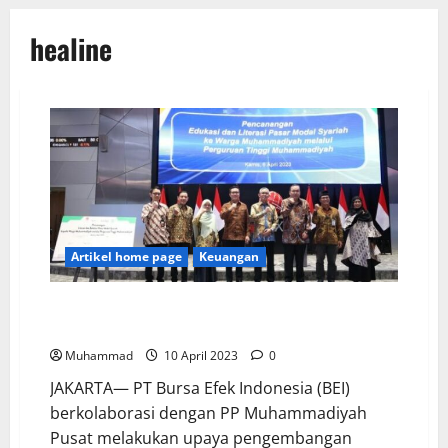
healine
Artikel home page
Keuangan
Kolaborasi BEI – Muhammdiyah Lakukan Edukasi
Pasar Modal Syariah
Muhammad
10 April 2023
0
JAKARTA— PT Bursa Efek Indonesia (BEI)
berkolaborasi dengan PP Muhammadiyah
Pusat melakukan upaya pengembangan