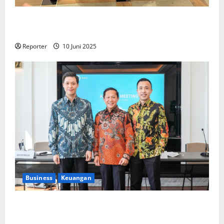
Kolaborasi lintas Industri dalam bentuk
Pengembangan Program Berbasis Aplikasi
Reporter
10 Juni 2025
Business
Keuangan
Kementerian Keuangan dan Kementerian PUPR
Gandeng
Stakeholder
Bentuk Ekosistem Pembiayaan