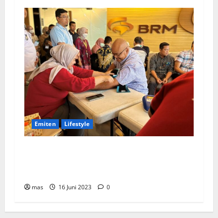
Emiten
Lifestyle
Peringati Hari Donor Dunia, BRMS Adakah
Donor Darah dan Pemeriksaan Kesehatan bagi
Karyawan
mas
16 Juni 2023
0