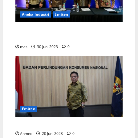
Aneka Industri
Emiten
BIKE Targetkan Penjualan Rp500 Miliar pada
2023
mas
30 Juni 2023
0
Emiten
BPKN Kawal Integrasi IndiHome ke Telkomsel
Ahmed
20 Juni 2023
0