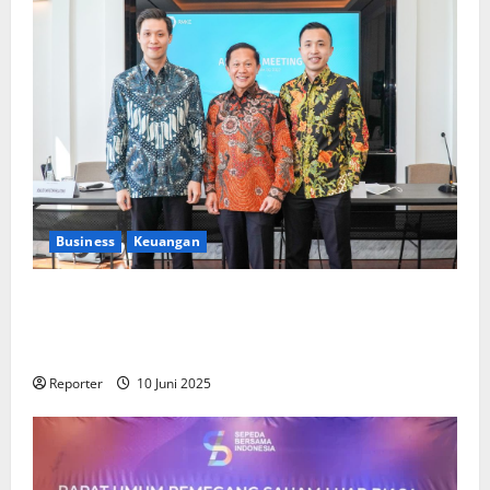
Business
Keuangan
Kementerian Keuangan dan Kementerian PUPR
Gandeng
Stakeholder
Bentuk Ekosistem Pembiayaan
Perumahan
Reporter
10 Juni 2025