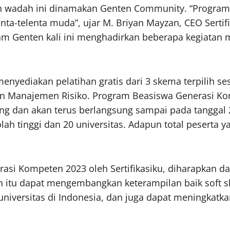
 wadah ini dinamakan Genten Community. “Program 
ta-telenta muda”, ujar M. Briyan Mayzan, CEO Sertif
m Genten kali ini menghadirkan beberapa kegiatan
yediakan pelatihan gratis dari 3 skema terpilih ses
k dan Manajemen Risiko. Program Beasiswa Generasi Ko
ing dan akan terus berlangsung sampai pada tanggal 
3 sekolah tinggi dan 20 universitas. Adapun total pese
si Kompeten 2023 oleh Sertifikasiku, diharapkan d
n itu dapat mengembangkan keterampilan baik soft 
iversitas di Indonesia, dan juga dapat meningkatkan