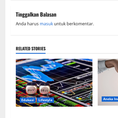
Tinggalkan Balasan
Anda harus
masuk
untuk berkomentar.
RELATED STORIES
Aneka In
Edukasi
Lifestyle
Dalam Duni
Berani Berinvestasi di Pasar Modal?