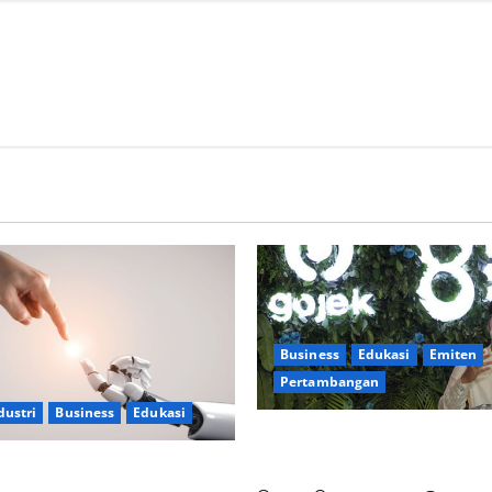
Business
Edukasi
Emiten
Pertambangan
dustri
Business
Edukasi
TBS Energi Utama Fokus Pad
Pengembangan SDM
a Kerja, AI Bagai Pisau