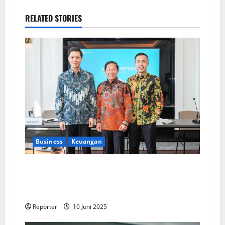
RELATED STORIES
Business
Keuangan
Kementerian Keuangan dan Kementerian PUPR
Gandeng
Stakeholder
Bentuk Ekosistem
Pembiayaan Perumahan
Reporter
10 Juni 2025