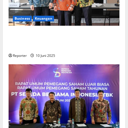
Business
Keuangan
Kementerian Keuangan dan Kementerian PUPR
Gandeng
Stakeholder
Bentuk Ekosistem Pembiayaan
Perumahan
Reporter
10 Juni 2025