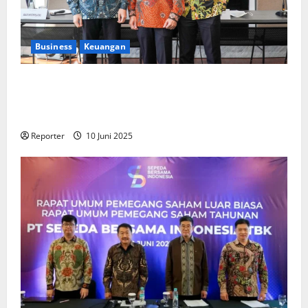
Business
Keuangan
Kementerian Keuangan dan Kementerian PUPR
Gandeng
Stakeholder
Bentuk Ekosistem Pembiayaan
Perumahan
Reporter
10 Juni 2025