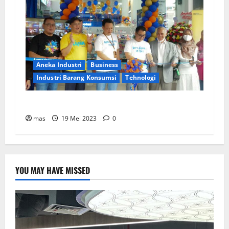
Aneka Industri
Business
Industri Barang Konsumsi
Tehnologi
Kimia Farma Buka 15 Apotek Baru di Indonesia
mas
19 Mei 2023
0
YOU MAY HAVE MISSED