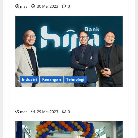
mas
30 Mei 2023
0
Industri
Keuangan
Tehnologi
Bank Hijra Targetkan DPK Rp500 miliar pada
2023
mas
29 Mei 2023
0