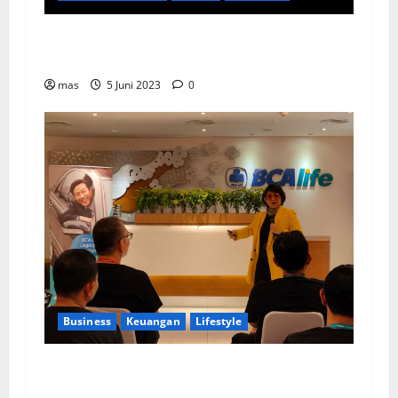
Kookmin Bank Suntik Modal Baru ke Bank KB
Bukopin Sekitar Rp8 Triliun
mas
5 Juni 2023
0
Business
Keuangan
Lifestyle
BCA Life Berhasil Raih Pendapatan Premi
Sebesar Rp1,4 Triliun