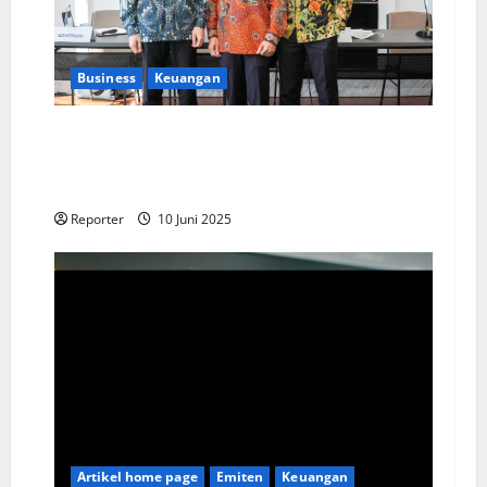
Business
Keuangan
Kementerian Keuangan dan Kementerian PUPR
Gandeng
Stakeholder
Bentuk Ekosistem
Pembiayaan Perumahan
Reporter
10 Juni 2025
Artikel home page
Emiten
Keuangan