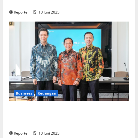
Pengembangan Program Berbasis Aplikasi
Reporter
10 Juni 2025
Business
Keuangan
Kementerian Keuangan dan Kementerian PUPR
Gandeng
Stakeholder
Bentuk Ekosistem Pembiayaan
Perumahan
Reporter
10 Juni 2025