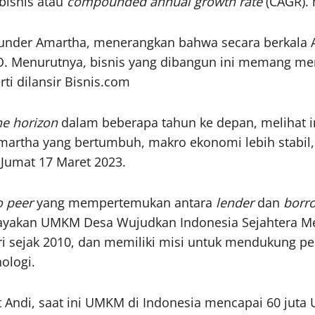
bisnis atau
compounded
annual growth rate
(CAGR). 
ounder Amartha, menerangkan bahwa secara berkala
. Menurutnya, bisnis yang dibangun ini memang memi
ti dilansir Bisnis.com
he horizon
dalam beberapa tahun ke depan, melihat int
Amartha yang bertumbuh, makro ekonomi lebih stabil,
 Jumat 17 Maret 2023.
o peer
yang mempertemukan antara
lender
dan
borr
yakan UMKM Desa Wujudkan Indonesia Sejahtera M
ri sejak 2010, dan memiliki misi untuk mendukung 
ologi.
 Andi, saat ini UMKM di Indonesia mencapai 60 jut