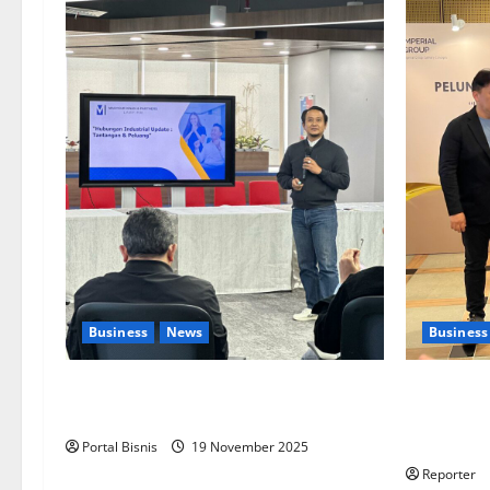
Business
News
Business
Upah Berbasis Sektoral Dinilai Sebagai
Kolaborasi
Jalan Keadilan bagi Pekerja Indonesia
Pengemban
Aplikasi
Portal Bisnis
19 November 2025
Reporter