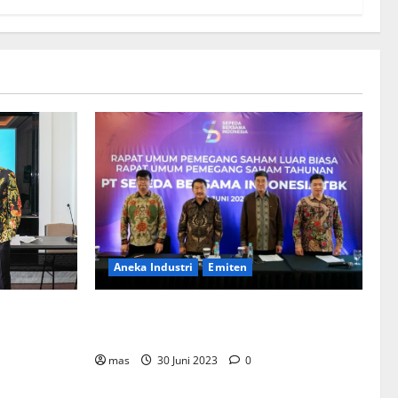
Aneka Industri
Emiten
BIKE Targetkan Penjualan Rp500 Miliar
ementerian
pada 2023
Bentuk
mahan
mas
30 Juni 2023
0