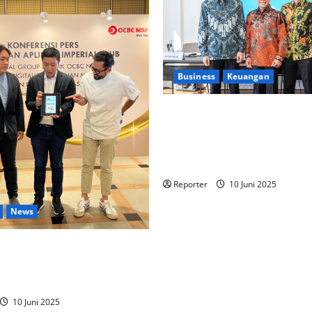
Business
Keuangan
Kementerian Keuangan dan
Kementerian PUPR Gandeng
Stakeholder
Bentuk Ekosist
Pembiayaan Perumahan
Reporter
10 Juni 2025
News
 lintas Industri dalam bentuk
gan Program Berbasis
10 Juni 2025