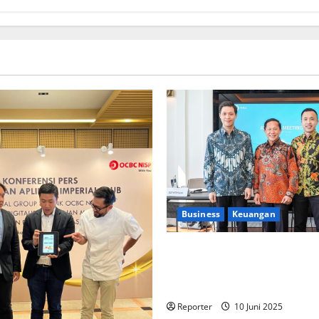
Business
Keuangan
Kementerian Keuangan dan K
PUPR Gandeng
Stakeholder
Ekosistem Pembiayaan Peru
Reporter
10 Juni 2025