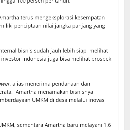
hingga 100 persen per tahun.
 Amartha terus mengeksplorasi kesempatan
liki penciptaan nilai jangka panjang yang
ernal bisnis sudah jauh lebih siap, melihat
 investor indonesia juga bisa melihat prospek
ower
, alias menerima pendanaan dan
erata, Amartha menamakan bisnisnya
pemberdayaan UMKM di desa melalui inovasi
a UMKM, sementara Amartha baru melayani 1,6