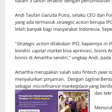
dalam 3 tahun terakhir dengan pertumbuhan 
Andi Taufan Garuda Putra, selaku CEO dan F
yang ada termasuk
strategic action
berupa IPO
lebih banyak bagi masyarakat Indonesia. Seper
“
Strategic action
dilakukan IPO, kapannya
in t
kondisi
capital market
bisa apresiasi, bisnis 
bisnis di Amartha sendiri,” ungkap Andi, pada
Amartha merupakan salah satu fintech
peer t
menyalurkan pinjaman. Dengan
tagline
Berda
sebagai
microfinance marketplace
yang berdi
dan tekn
Menurut