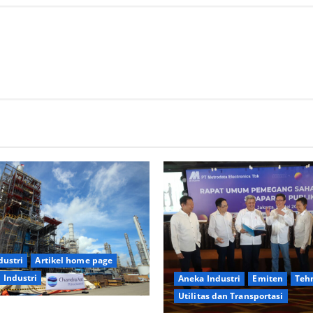
dustri
Artikel home page
Industri
Aneka Industri
Emiten
Teh
Utilitas dan Transportasi