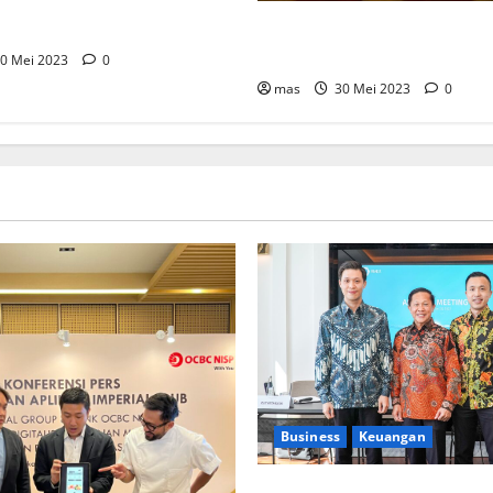
a Asri Tunjuk Lisensor Untuk
ar Asia Tenggara
MTDL Bagikan Dividen Rp 178,
Tertinggi Sepanjang Berdiri 
0 Mei 2023
0
mas
30 Mei 2023
0
Business
Keuangan