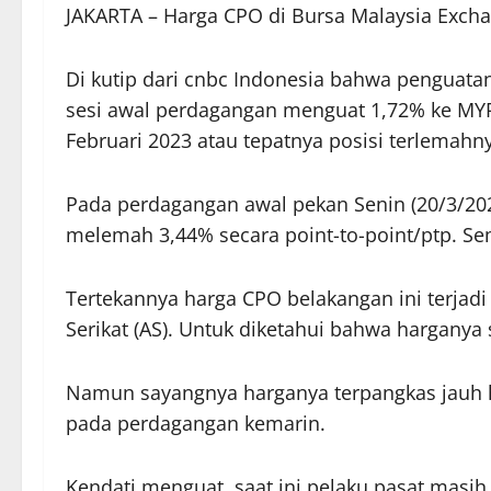
JAKARTA – Harga CPO di Bursa Malaysia Exchan
Di kutip dari cnbc Indonesia bahwa penguat
sesi awal perdagangan menguat 1,72% ke MYR 3
Februari 2023 atau tepatnya posisi terlemahn
Pada perdagangan awal pekan Senin (20/3/20
melemah 3,44% secara point-to-point/ptp. Se
Tertekannya harga CPO belakangan ini terjad
Serikat (AS). Untuk diketahui bahwa harganya 
Namun sayangnya harganya terpangkas jauh hi
pada perdagangan kemarin.
Kendati menguat, saat ini pelaku pasat masi