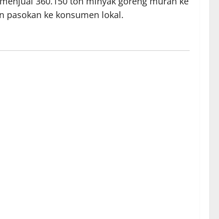
 menjual 360.150 ton minyak goreng murah ke
an pasokan ke konsumen lokal.