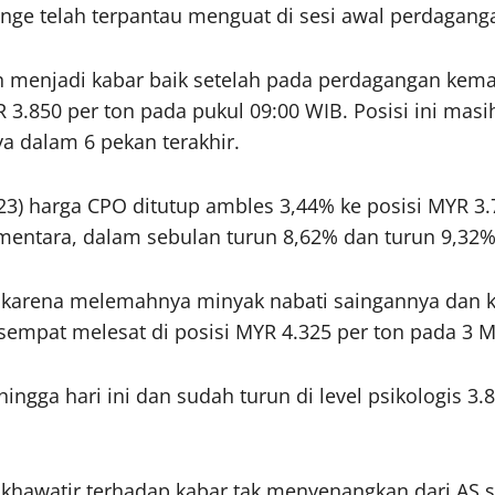
ge telah terpantau menguat di sesi awal perdagangan 
an menjadi kabar baik setelah pada perdagangan kem
.850 per ton pada pukul 09:00 WIB. Posisi ini masih
ya dalam 6 pekan terakhir.
23) harga CPO ditutup ambles 3,44% ke posisi MYR 3
mentara, dalam sebulan turun 8,62% dan turun 9,32%
i karena melemahnya minyak nabati saingannya dan k
sempat melesat di posisi MYR 4.325 per ton pada 3 Ma
ngga hari ini dan sudah turun di level psikologis 3
h khawatir terhadap kabar tak menyenangkan dari AS 