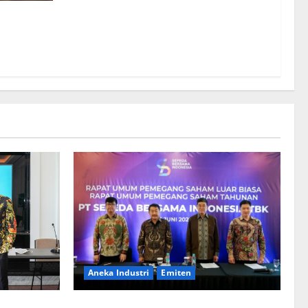
01 Miliar,
Perseroan
Aneka Industri
Emiten