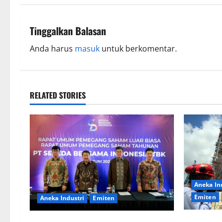
Tinggalkan Balasan
Anda harus
masuk
untuk berkomentar.
RELATED STORIES
Aneka In
Emiten
Aneka Industri
Emiten