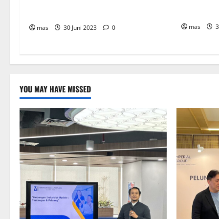
PT Chandr
BIKE Targetkan Penjualan Rp500 Miliar
Layani Pas
pada 2023
mas
3
mas
30 Juni 2023
0
YOU MAY HAVE MISSED