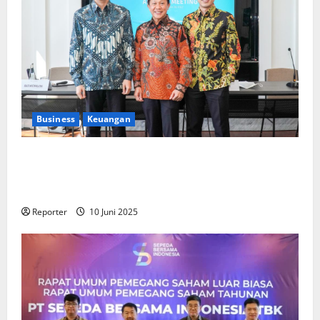
Business
Keuangan
Kementerian Keuangan dan Kementerian PUPR
Gandeng
Stakeholder
Bentuk Ekosistem Pembiayaan
Perumahan
Reporter
10 Juni 2025