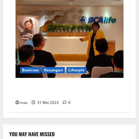
Business
Keuangan
Lifestyle
BCA Life Berhasil Raih Pendapatan Premi
Sebesar Rp1,4 Triliun
mas
31 Mei 2023
0
YOU MAY HAVE MISSED