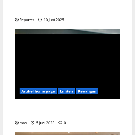
Gandeng
Stakeholder
Bentuk Ekosistem
Pembiayaan Perumahan
Reporter
10 Juni 2025
Artikel home page
Emiten
Keuangan
Kookmin Bank Suntik Modal Baru ke Bank KB
Bukopin Sekitar Rp8 Triliun
mas
5 Juni 2023
0