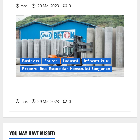
mas
29 Mei 2023
0
Business
Emiten
Industri
Infrastruktur
Properti, Real Estate dan Konstruksi Bangunan
WIKA Beton Raih Kontrak Baru Senilai Rp2,55
triliun
mas
29 Mei 2023
0
YOU MAY HAVE MISSED