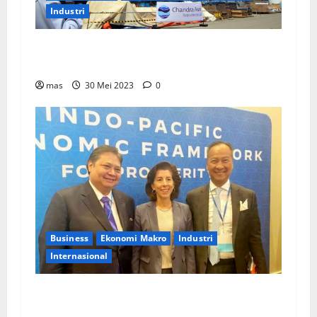
Industri
PT Chandra Asri Tunjuk Lisensor Untuk Layani
Pasar Asia Tenggara
mas
30 Mei 2023
0
Business
Ekonomi Makro
Industri
Internasional
Menko Perekonomian: Pemerintah RI Dukung
Ekonomi Bersih dalam IPEF di AS