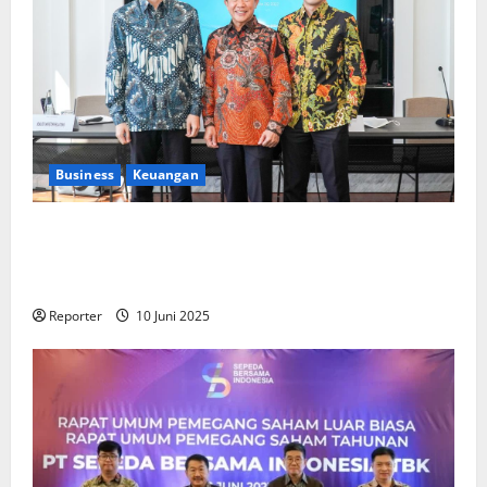
Business
Keuangan
Kementerian Keuangan dan Kementerian PUPR
Gandeng
Stakeholder
Bentuk Ekosistem Pembiayaan
Perumahan
Reporter
10 Juni 2025