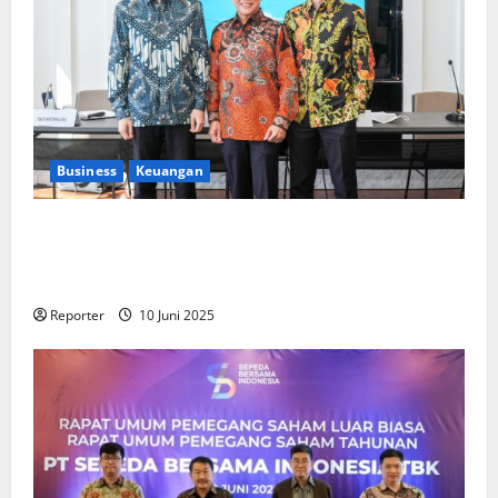
Business
Keuangan
Kementerian Keuangan dan Kementerian PUPR
Gandeng
Stakeholder
Bentuk Ekosistem Pembiayaan
Perumahan
Reporter
10 Juni 2025