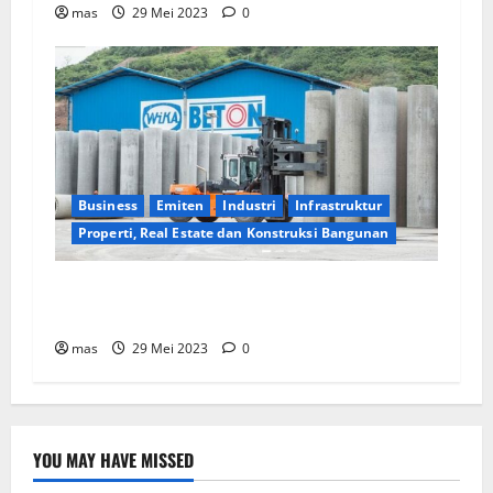
mas
29 Mei 2023
0
Business
Emiten
Industri
Infrastruktur
Properti, Real Estate dan Konstruksi Bangunan
WIKA Beton Raih Kontrak Baru Senilai Rp2,55
triliun
mas
29 Mei 2023
0
YOU MAY HAVE MISSED