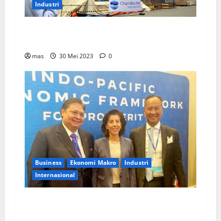
Industri
PT Chandra Asri Tunjuk Lisensor Untuk Layani
Pasar Asia Tenggara
mas
30 Mei 2023
0
Business
Ekonomi Makro
Industri
Internasional
Menko Perekonomian: Pemerintah RI Dukung
Ekonomi Bersih dalam IPEF di AS