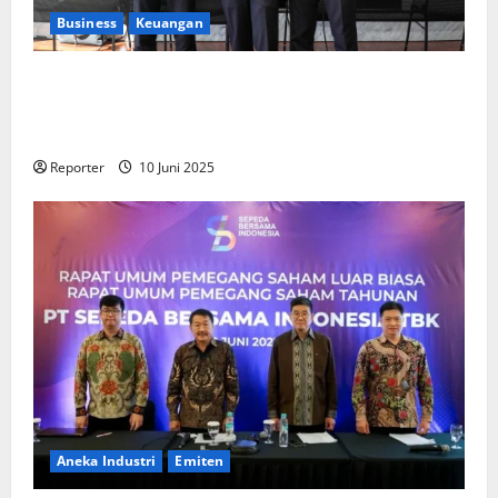
Business
Keuangan
Kementerian Keuangan dan Kementerian PUPR
Gandeng
Stakeholder
Bentuk Ekosistem Pembiayaan
Perumahan
Reporter
10 Juni 2025
Aneka Industri
Emiten