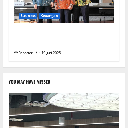
Business
Keuangan
Kementerian Keuangan dan Kementerian PUPR
Gandeng
Stakeholder
Bentuk Ekosistem
Pembiayaan Perumahan
Reporter
10 Juni 2025
YOU MAY HAVE MISSED