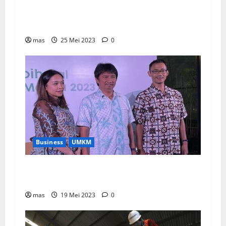
Rajawali Nusindo Berhasil Salurkan 2,7 Juta
Liter Minyakita
mas
25 Mei 2023
0
Business
UMKM
OJK Dorong Asosiasi Fintech Ajak UMKM Go
Digitalisasi
mas
19 Mei 2023
0