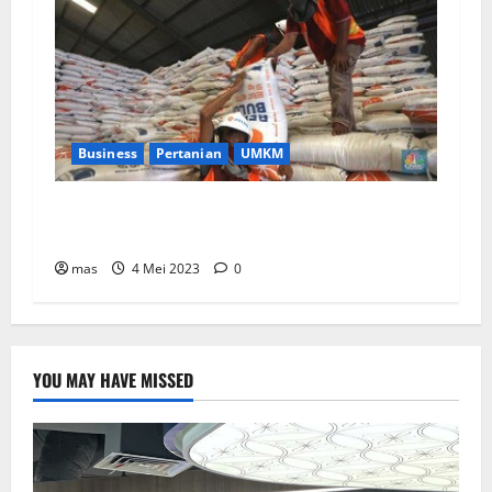
Business
Pertanian
UMKM
Bulog Mulai Lakukan Pendistribusian Bantuan
Tahap 2 pada 21,3 juta KK
mas
4 Mei 2023
0
YOU MAY HAVE MISSED