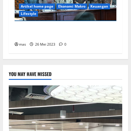
Artikel home page
Ekonomi Makro
Keuangan
Lifestyle
Kredit Perbankan Tumbuh 8,08%. BI
Pertahankan BI7DRR 5,75%.
mas
26 Mei 2023
0
YOU MAY HAVE MISSED