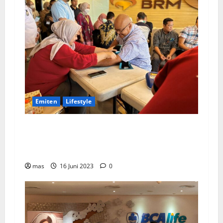
Emiten
Lifestyle
Peringati Hari Donor Dunia, BRMS Adakah
Donor Darah dan Pemeriksaan Kesehatan bagi
Karyawan
mas
16 Juni 2023
0