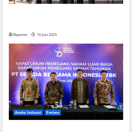
Kementerian Keuangan dan Kementerian PUPR
Gandeng
Stakeholder
Bentuk Ekosistem Pembiayaan
Perumahan
Reporter
10 Juni 2025
Aneka Industri
Emiten
BIKE Targetkan Penjualan Rp500 Miliar pada 2023