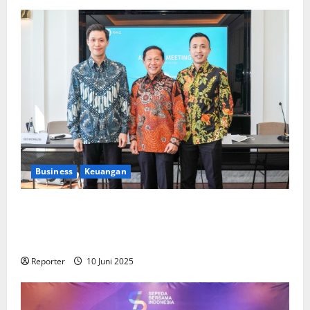
Business
Keuangan
Kementerian Keuangan dan Kementerian PUPR
Gandeng
Stakeholder
Bentuk Ekosistem Pembiayaan
Perumahan
Reporter
10 Juni 2025