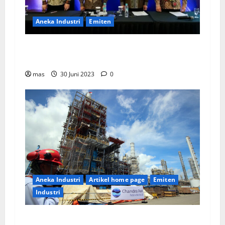
Aneka Industri
Emiten
BIKE Targetkan Penjualan Rp500 Miliar pada
2023
mas
30 Juni 2023
0
Aneka Industri
Artikel home page
Emiten
Industri
PT Chandra Asri Tunjuk Lisensor Untuk Layani