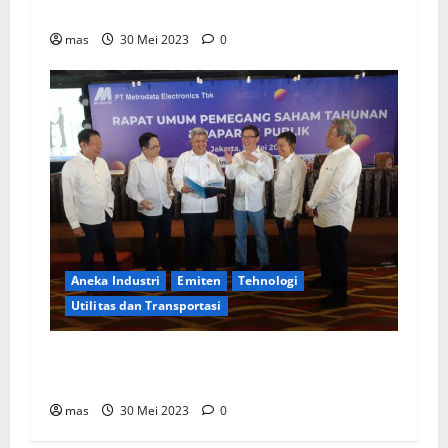
Pasar Asia Tenggara
mas
30 Mei 2023
0
Aneka Industri
Emiten
Tehnologi
Utilitas dan Transportasi
MTDL Bagikan Dividen Rp 178,01 Miliar,
Tertinggi Sepanjang Berdiri Perseroan
mas
30 Mei 2023
0