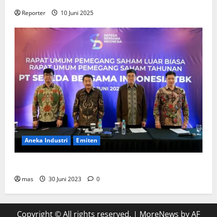
Reporter
10 Juni 2025
Aneka Industri
Emiten
BIKE Targetkan Penjualan Rp500 Miliar pada 2023
mas
30 Juni 2023
0
Copyright © All rights reserved.
|
MoreNews
by AF