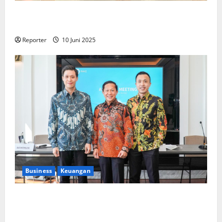
Kolaborasi lintas Industri dalam bentuk
Pengembangan Program Berbasis Aplikasi
Reporter
10 Juni 2025
Business
Keuangan
Kementerian Keuangan dan Kementerian PUPR
Gandeng
Stakeholder
Bentuk Ekosistem Pembiayaan
Perumahan