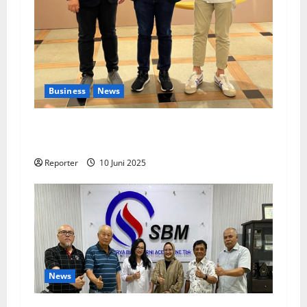
Business
News
Kolaborasi lintas Industri dalam bentuk
Pengembangan Program Berbasis Aplikasi
Reporter
10 Juni 2025
News