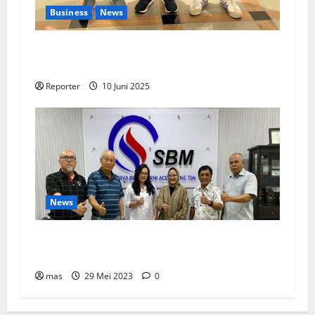
Business
News
Kolaborasi lintas Industri dalam bentuk
Pengembangan Program Berbasis Aplikasi
Reporter
10 Juni 2025
News
SBMA Raih Dividen Tunai Sebesar Rp1,39
Miliar
mas
29 Mei 2023
0