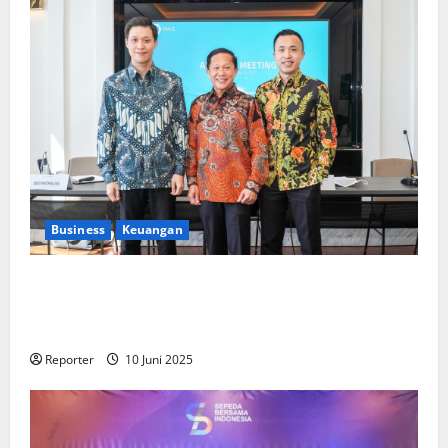
Business
Keuangan
Kementerian Keuangan dan Kementerian PUPR
Gandeng
Stakeholder
Bentuk Ekosistem Pembiayaan
Perumahan
Reporter
10 Juni 2025