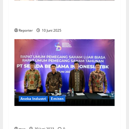
Kementerian Keuangan dan Kementerian PUPR
Gandeng
Stakeholder
Bentuk Ekosistem
Pembiayaan Perumahan
Reporter
10 Juni 2025
Aneka Industri
Emiten
BIKE Targetkan Penjualan Rp500 Miliar pada
2023
mas
30 Juni 2023
0