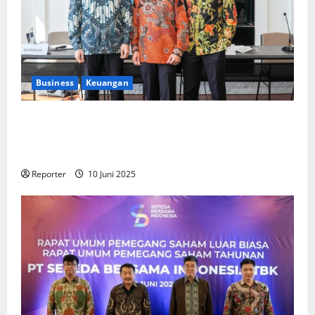
Business
Keuangan
Kementerian Keuangan dan Kementerian PUPR
Gandeng
Stakeholder
Bentuk Ekosistem Pembiayaan
Perumahan
Reporter
10 Juni 2025