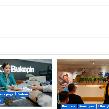
home page
Emiten
n
Business
Keuangan
Lifesty