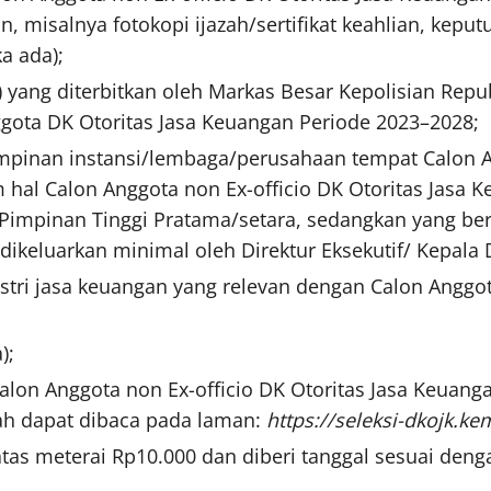
, misalnya fotokopi ijazah/sertifikat keahlian, kepu
a ada);
) yang diterbitkan oleh Markas Besar Kepolisian Repu
ggota DK Otoritas Jasa Keuangan Periode 2023–2028;
 pimpinan instansi/lembaga/perusahaan tempat Calon A
 hal Calon Anggota non Ex-officio DK Otoritas Jasa K
t Pimpinan Tinggi Pratama/setara, sedangkan yang ber
keluarkan minimal oleh Direktur Eksekutif/ Kepala
ndustri jasa keuangan yang relevan dengan Calon Anggo
);
Calon Anggota non Ex-officio DK Otoritas Jasa Keuang
ah dapat dibaca pada laman:
https://seleksi-dkojk.k
atas meterai Rp10.000 dan diberi tanggal sesuai den